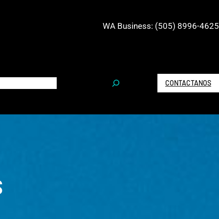
WA Business: (505) 8996-4625
S
CONTACTANOS
e
a
r
c
h
S