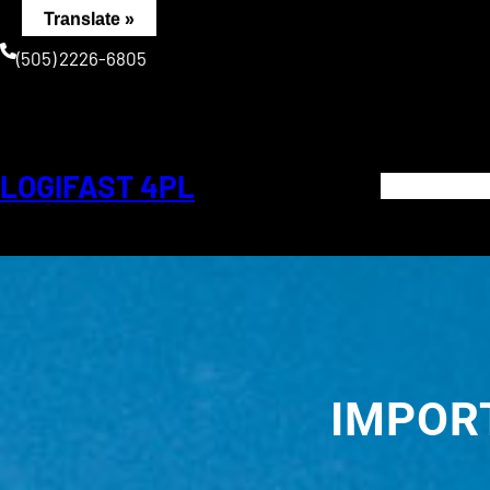
Saltar
Translate »
al
(505) 2226-6805
contenido
LOGIFAST 4PL
IMPOR