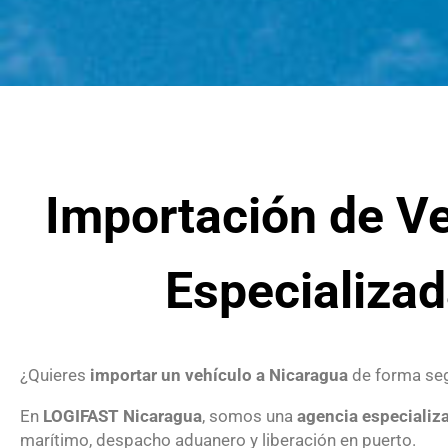
Importación de V
Especializa
¿Quieres
importar un vehículo a Nicaragua
de forma seg
En
LOGIFAST Nicaragua
, somos una
agencia especializ
marítimo, despacho aduanero y liberación en puerto.