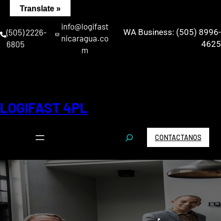
Saltar
Translate »
al
info@logifast
contenido
(505) 2226-
WA Business: (505) 8996-
nicaragua.co
6805
4625
m
LOGIFAST 4PL
S
CONTACTANOS
e
a
r
c
h