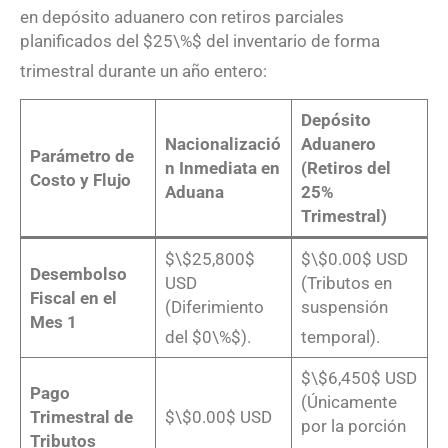
en depósito aduanero con retiros parciales
planificados del $25\%$ del inventario de forma
trimestral durante un año entero
:
Depósito
Nacionalizació
Aduanero
Parámetro de
n Inmediata en
(Retiros del
Costo y Flujo
Aduana
25%
Trimestral)
$\$25,800$
$\$0.00$ USD
Desembolso
USD
(Tributos en
Fiscal en el
(Diferimiento
suspensión
Mes 1
del $0\%$)
.
temporal)
.
$\$6,450$ USD
Pago
(Únicamente
Trimestral de
$\$0.00$ USD
por la porción
Tributos