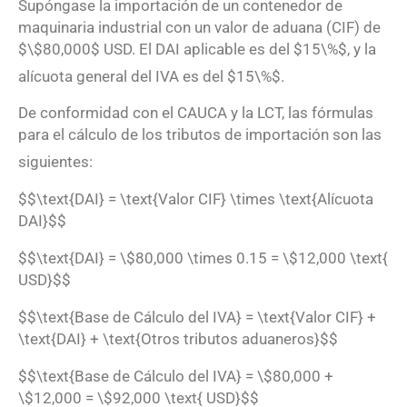
Supóngase la importación de un contenedor de
maquinaria industrial con un valor de aduana (CIF) de
$\$80,000$ USD. El DAI aplicable es del $15\%$, y la
alícuota general del IVA es del $15\%$
.
De conformidad con el CAUCA y la LCT, las fórmulas
para el cálculo de los tributos de importación son las
siguientes
:
$$\text{DAI} = \text{Valor CIF} \times \text{Alícuota
DAI}$$
$$\text{DAI} = \$80,000 \times 0.15 = \$12,000 \text{
USD}$$
$$\text{Base de Cálculo del IVA} = \text{Valor CIF} +
\text{DAI} + \text{Otros tributos aduaneros}$$
$$\text{Base de Cálculo del IVA} = \$80,000 +
\$12,000 = \$92,000 \text{ USD}$$