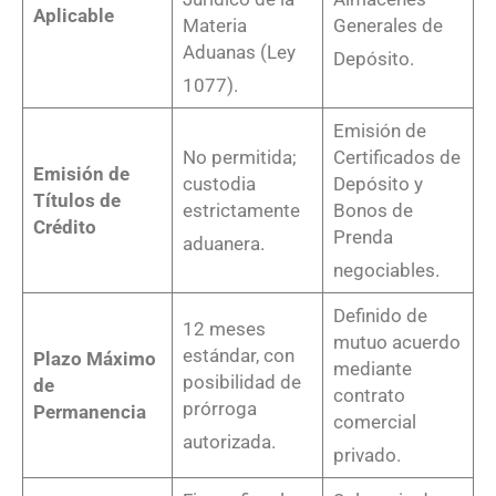
Aplicable
Materia
Generales de
Aduanas (Ley
Depósito
.
1077)
.
Emisión de
No permitida;
Certificados de
Emisión de
custodia
Depósito y
Títulos de
estrictamente
Bonos de
Crédito
Prenda
aduanera
.
negociables
.
Definido de
12 meses
mutuo acuerdo
estándar, con
Plazo Máximo
mediante
posibilidad de
de
contrato
prórroga
Permanencia
comercial
autorizada
.
privado
.