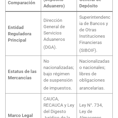
Comparación
Aduanero)
Depósito
Superintendenc
Dirección
ia de Bancos y
General de
Entidad
de Otras
Servicios
Reguladora
Instituciones
Aduaneros
Principal
Financieras
(DGA)
.
(SIBOIF)
.
No
Nacionalizadas
nacionalizadas;
o nacionales;
Estatus de las
bajo régimen
libres de
Mercancías
de suspensión
obligaciones
de impuestos
.
arancelarias
.
CAUCA,
RECAUCA y Ley
Ley N°. 734,
del Digesto
Ley de
Marco Legal
Jurídico de la
Almacenes