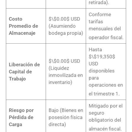
retirada)
.
Conforme
Costo
$\$0.00$ USD
tarifas
Promedio de
(Asumiendo
mensuales del
Almacenaje
bodega propia)
operador fiscal
.
Hasta
$\$19,350$
$\$0.00$ USD
USD
Liberación de
(Liquidez
disponibles
Capital de
inmovilizada en
para
Trabajo
inventario)
operaciones en
el trimestre 1
.
Mitigado por el
Riesgo por
Bajo (Bienes en
seguro
Pérdida de
posesión física
obligatorio del
Carga
directa)
almacén fiscal
.