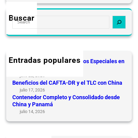
o
m
Buscar
S
p
e
r
a
a
r
s
c
p
h
o
Entradas populares
Guía de Regímenes Aduaneros Especiales en
r
Nicaragua
I
julio 22, 2026
n
Beneficios del CAFTA-DR y el TLC con China
t
julio 17, 2026
e
Contenedor Completo y Consolidado desde
r
China y Panamá
n
julio 14, 2026
e
t
v
s