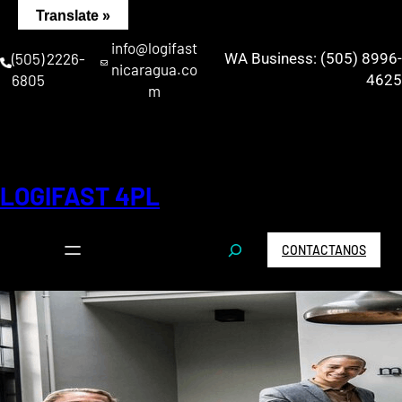
Saltar
Translate »
al
info@logifast
contenido
(505) 2226-
WA Business: (505) 8996-
nicaragua.co
6805
4625
m
LOGIFAST 4PL
S
CONTACTANOS
e
a
r
c
h