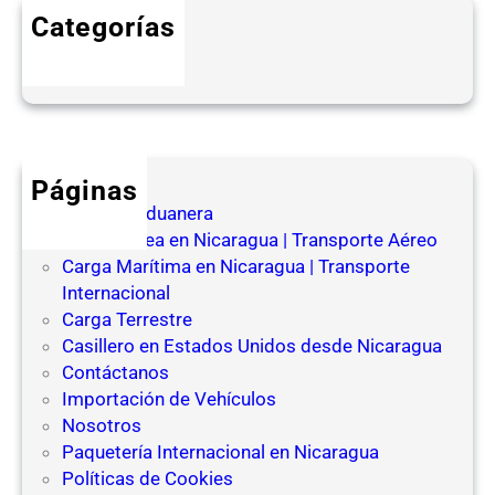
Categorías
.
Blog
C
a
r
g
a
C
Páginas
o
Agencia Aduanera
m
Carga Aérea en Nicaragua | Transporte Aéreo
e
Carga Marítima en Nicaragua | Transporte
r
Internacional
c
Carga Terrestre
i
Casillero en Estados Unidos desde Nicaragua
a
Contáctanos
l
Importación de Vehículos
Nosotros
Paquetería Internacional en Nicaragua
Políticas de Cookies