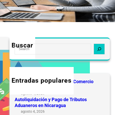
Buscar
S
e
a
r
c
h
Entradas populares
Errores Documentales en el Comercio
Internacional de Nicaragua
agosto 4, 2026
Autoliquidación y Pago de Tributos
Aduaneros en Nicaragua
agosto 4, 2026