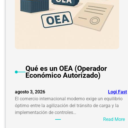
i
o
I
n
t
e
r
n
a
Qué es un OEA (Operador
c
Económico Autorizado)
i
o
n
agosto 3, 2026
Logi Fast
a
El comercio internacional moderno exige un equilibrio
l
óptimo entre la agilización del tránsito de carga y la
d
implementación de controles…
e
:
Read More
N
Q