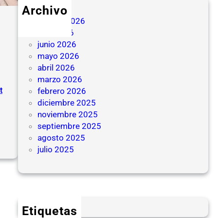
o
Archivo
d
agosto 2026
e
julio 2026
T
junio 2026
r
mayo 2026
i
abril 2026
b
marzo 2026
u
t
febrero 2026
t
diciembre 2025
o
noviembre 2025
s
septiembre 2025
A
:
agosto 2025
d
L
julio 2025
u
o
a
g
n
í
e
s
r
t
Etiquetas
o