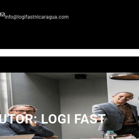
info@logifastnicaragua.com
INICIO
NOSOTROS
SERVICIOS
BLOG
GRUPO GCH
UTOR:
LOGI FAST