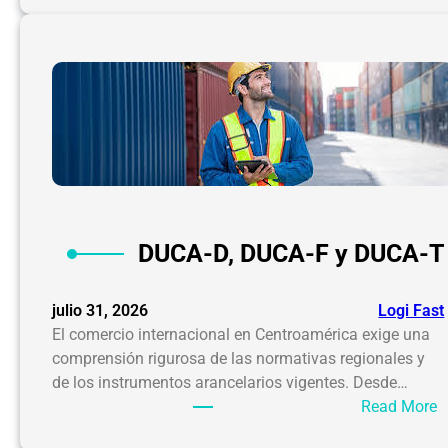
i
u
c
é
a
e
r
s
a
u
g
n
u
O
a
E
A
(
DUCA-D, DUCA-F y DUCA-T
O
p
e
julio 31, 2026
Logi Fast
r
El comercio internacional en Centroamérica exige una
a
comprensión rigurosa de las normativas regionales y
d
de los instrumentos arancelarios vigentes. Desde…
o
:
Read More
r
D