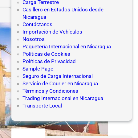
A
Carga Terrestre
u
Casillero en Estados Unidos desde
t
Nicaragua
o
Contáctanos
l
Importación de Vehículos
i
Nosotros
q
Paquetería Internacional en Nicaragua
u
Políticas de Cookies
i
Políticas de Privacidad
d
Sample Page
a
Seguro de Carga Internacional
c
Servicio de Courier en Nicaragua
i
Términos y Condiciones
ó
Trading Internacional en Nicaragua
n
Transporte Local
y
P
a
g