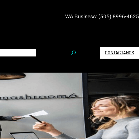
WA Business: (505) 8996-4625
S
CONTACTANOS
e
a
r
c
h