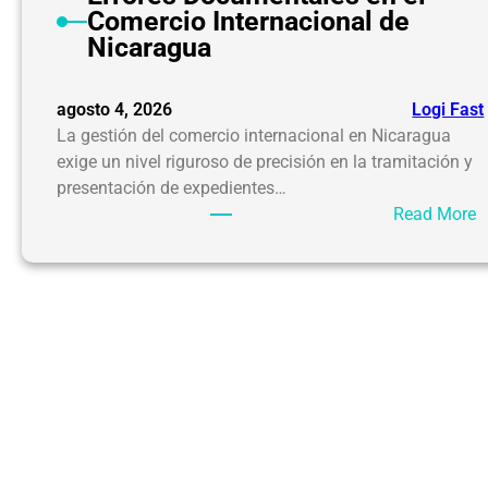
Comercio Internacional de
Nicaragua
agosto 4, 2026
Logi Fast
La gestión del comercio internacional en Nicaragua
exige un nivel riguroso de precisión en la tramitación y
presentación de expedientes…
:
Read More
E
r
r
o
r
e
s
D
o
c