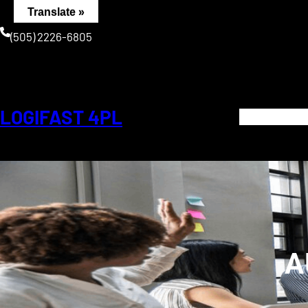
Saltar
Translate »
al
(505) 2226-6805
contenido
LOGIFAST 4PL
A