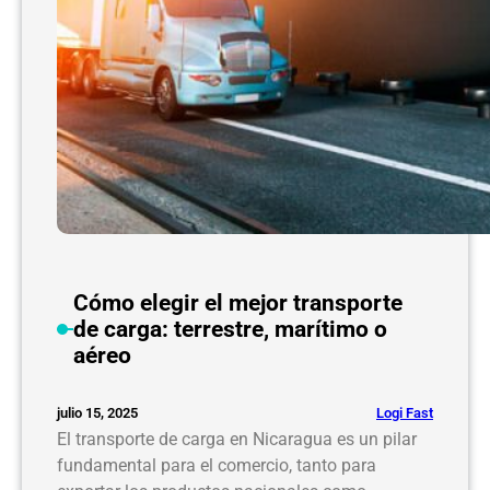
n
g
e
n
e
r
a
l
Cómo elegir el mejor transporte
de carga: terrestre, marítimo o
aéreo
Logi Fast
julio 15, 2025
El transporte de carga en Nicaragua es un pilar
fundamental para el comercio, tanto para