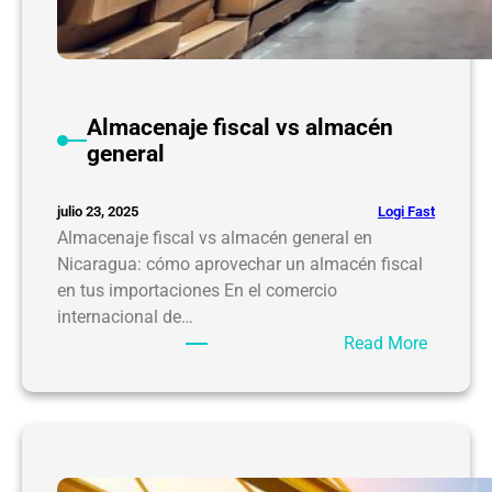
Almacenaje fiscal vs almacén
general
Logi Fast
julio 23, 2025
Almacenaje fiscal vs almacén general en
Nicaragua: cómo aprovechar un almacén fiscal
en tus importaciones En el comercio
internacional de…
:
Read More
A
l
m
a
c