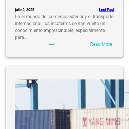
e
Logi Fast
julio 2, 2025
r
En el mundo del comercio exterior y el transporte
r
internacional, los Incoterms se han vuelto un
e
conocimiento imprescindible, especialmente
s
para…
t
:
Read More
r
I
e
n
,
c
m
o
a
t
r
e
í
r
t
m
i
s
m
(
o
F
o
O