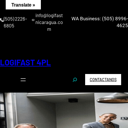
Saltar
Translate »
al
info@logifast
contenido
(505) 2226-
WA Business: (505) 8996-
nicaragua.co
6805
4625
m
LOGIFAST 4PL
S
CONTACTANOS
e
a
r
c
h