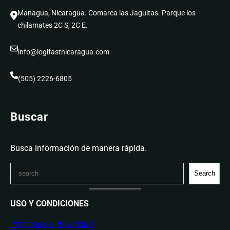
Managua, Nicaragua. Comarca las Jaguitas. Parque los
chilamates 2C S, 2C E.
info@logifastnicaragua.com
(505) 2226-6805
Buscar
Busca información de manera rápida.
S
Search
e
a
USO Y CONDICIONES
r
c
Políticas de Privacidad
h