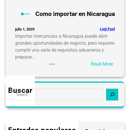
Como importar en Nicaragua
Logi Fast
julio 1, 2025
Importar mercancías a Nicaragua puede abrir
grandes oportunidades de negocio, pero requiere
cumplir una serie de requisitos aduaneros y
preparar…
:
Read More
C
o
m
Buscar
S
o
e
i
a
m
r
p
c
o
h
r