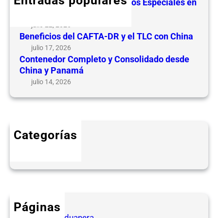
Entradas populares
Guía de Regímenes Aduaneros Especiales en
t
Nicaragua
a
julio 22, 2026
r
Beneficios del CAFTA-DR y el TLC con China
e
julio 17, 2026
n
Contenedor Completo y Consolidado desde
N
China y Panamá
i
julio 14, 2026
c
a
r
a
Categorías
g
Blog
u
a
Páginas
Agencia Aduanera