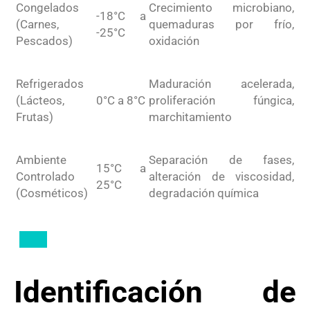
Congelados
Crecimiento microbiano,
-18°C a
(Carnes,
quemaduras por frío,
-25°C
Pescados)
oxidación
Refrigerados
Maduración acelerada,
(Lácteos,
0°C a 8°C
proliferación fúngica,
Frutas)
marchitamiento
Ambiente
Separación de fases,
15°C a
Controlado
alteración de viscosidad,
25°C
(Cosméticos)
degradación química
Identificación de