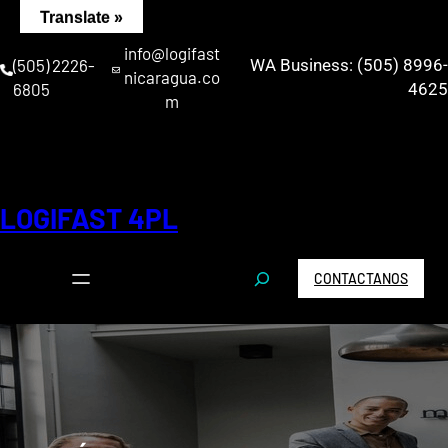
Saltar
Translate »
al
info@logifast
contenido
(505) 2226-
WA Business: (505) 8996-
nicaragua.co
6805
4625
m
LOGIFAST 4PL
S
CONTACTANOS
e
a
r
c
h