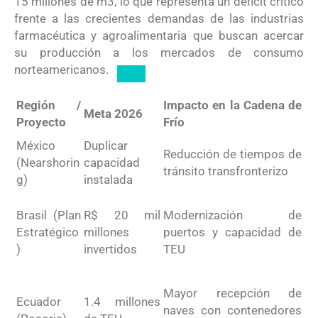
15 millones de
m
3
, lo que representa un déficit crítico
frente a las crecientes demandas de las industrias
farmacéutica y agroalimentaria que buscan acercar
su producción a los mercados de consumo
norteamericanos.
Región /
Impacto en la Cadena de
Meta 2026
Proyecto
Frío
México
Duplicar
Reducción de tiempos de
(Nearshorin
capacidad
tránsito transfronterizo
g)
instalada
Brasil (Plan
R$ 20 mil
Modernización de
Estratégico
millones
puertos y capacidad de
)
invertidos
TEU
Mayor recepción de
Ecuador
1.4 millones
naves con contenedores