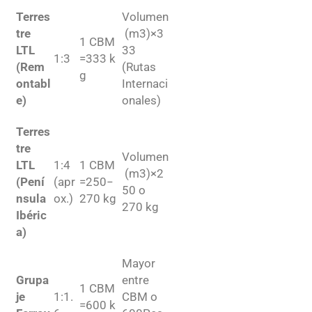
Terres
Volumen
tre
(m
3
)
×
3
1
CBM
LTL
33
1
:
3
=
333
k
(Rem
(Rutas
g
ontabl
Internaci
e)
onales)
Terres
tre
Volumen
LTL
1
:
4
1
CBM
(m
3
)
×
2
(Pení
(apr
=
250
−
50
o
nsula
ox.)
270
kg
270
kg
Ibéric
a)
Mayor
Grupa
entre
1
CBM
je
1
:
1.
CBM
o
=
600
k