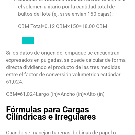
el volumen unitario por la cantidad total de
bultos del lote (ej. si se envían 150 cajas):
CBM Total
=
0.12
CBM
×
150
=
18.00
CBM
Si los datos de origen del empaque se encuentran
expresados en pulgadas, se puede calcular de forma
directa dividiendo el producto de las tres medidas
entre el factor de conversión volumétrica estándar
61
,
024
:
CBM
=
61
,
024
Largo (in)
×
Ancho (in)
×
Alto (in)
Fórmulas para Cargas
Cilíndricas e Irregulares
Cuando se manejan tuberías, bobinas de papel o