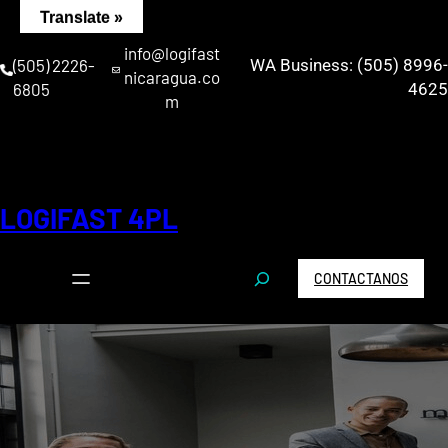
Saltar
Translate »
al
info@logifast
contenido
(505) 2226-
WA Business: (505) 8996-
nicaragua.co
6805
4625
m
LOGIFAST 4PL
S
CONTACTANOS
e
a
r
c
h