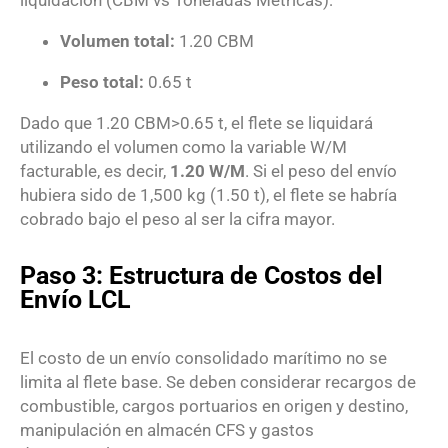
liquidación (CBM vs Toneladas Métricas)
:
Volumen total:
1.20
CBM
Peso total:
0.65
t
Dado que
1.20
CBM
>
0.65
t
, el flete se liquidará
utilizando el volumen como la variable W/M
facturable, es decir,
1.20
W/M
.
Si el peso del envío
hubiera sido de
1
,
500
kg
(
1.50
t
), el flete se habría
cobrado bajo el peso al ser la cifra mayor.
Paso 3: Estructura de Costos del
Envío LCL
El costo de un envío consolidado marítimo no se
limita al flete base.
Se deben considerar recargos de
combustible, cargos portuarios en origen y destino,
manipulación en almacén CFS y gastos