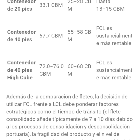
Contenedor
25
−
28
CB
Hasta
33.1
CBM
de 20 pies
M
13
−
15
CBM
FCL es
Contenedor
55
−
58
CB
67.7
CBM
sustancialment
de 40 pies
M
e más rentable
Contenedor
FCL es
72.0
−
76.0
60
−
68
CB
de 40 pies
sustancialment
CBM
M
High Cube
e más rentable
Además de la comparación de fletes, la decisión de
utilizar FCL frente a LCL debe ponderar factores
estratégicos como el tiempo de tránsito (el flete
consolidado añade típicamente de 7 a 10 días debido
a los procesos de consolidación y desconsolidación
portuaria), la fragilidad del producto y el nivel de