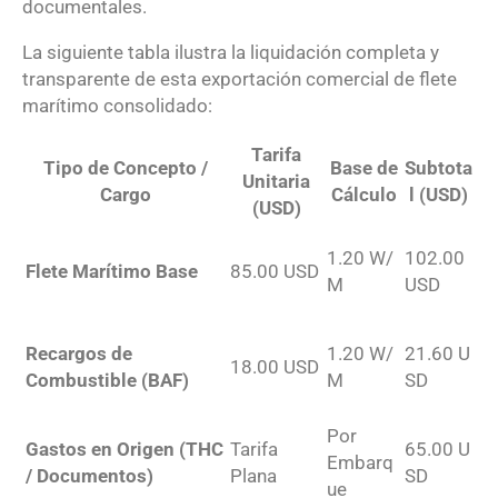
documentales.
La siguiente tabla ilustra la liquidación completa y
transparente de esta exportación comercial de flete
marítimo consolidado:
Tarifa
Tipo de Concepto /
Base de
Subtota
Unitaria
Cargo
Cálculo
l (USD)
(USD)
1.20
W/
102.00
Flete Marítimo Base
85.00
USD
M
USD
Recargos de
1.20
W/
21.60
U
18.00
USD
Combustible (BAF)
M
SD
Por
Gastos en Origen (THC
Tarifa
65.00
U
Embarq
/ Documentos)
Plana
SD
ue