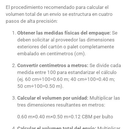
El procedimiento recomendado para calcular el
volumen total de un envío se estructura en cuatro
pasos de alta precisión
:
Obtener las medidas físicas del empaque:
Se
deben solicitar al proveedor las dimensiones
exteriores del cartón o palet completamente
embalado en centímetros (cm).
Convertir centímetros a metros:
Se divide cada
medida entre 100 para estandarizar el cálculo
(ej.
60
cm
÷
100
=
0.60
m
;
40
cm
÷
100
=
0.40
m
;
50
cm
÷
100
=
0.50
m
).
Calcular el volumen por unidad:
Multiplicar las
tres dimensiones resultantes en metros:
0.60
m
×
0.40
m
×
0.50
m
=
0.12
CBM per bulto
Calcular el volumen total del envío:
Multiplicar