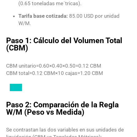
(
0.65
toneladas m
e
ˊ
tricas
).
Tarifa base cotizada:
85.00
USD
por unidad
W/M.
Paso 1: Cálculo del Volumen Total
(CBM)
CBM unitario
=
0.60
×
0.40
×
0.50
=
0.12
CBM
CBM total
=
0.12
CBM
×
10
cajas
=
1.20
CBM
Paso 2: Comparación de la Regla
W/M (Peso vs Medida)
Se contrastan las dos variables en sus unidades de