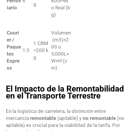
Ferrov
6
600
Pes
g
iario
o Real (k
g)
Couri
Volumen
er /
(m
3
)
×
2
1
CBM
Paque
00
o
1
:
5
=
200
k
tes
5
,
000
L
×
g
Expre
W
×
H (c
ss
m)
El Impacto de la Remontabilidad
en el Transporte Terrestre
En la logística de carretera, la distinción entre
mercancía
remontable
(apilable) y
no remontable
(no
apilable) es crucial para la viabilidad de la tarifa.
Por