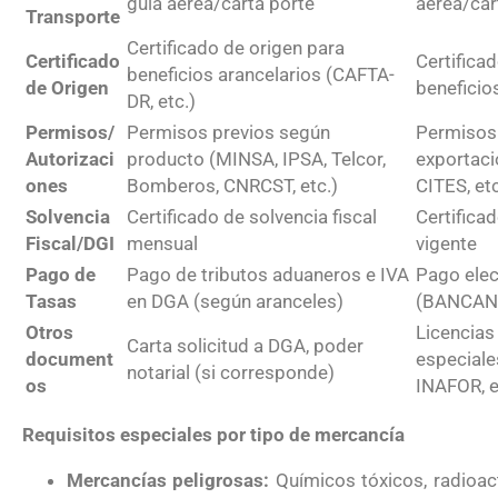
guía aérea/carta porte
aérea/car
Transporte
Certificado de origen para
Certificado
Certifica
beneficios arancelarios (CAFTA-
de Origen
beneficio
DR, etc.)
Permisos/
Permisos previos según
Permisos 
Autorizaci
producto (MINSA, IPSA, Telcor,
exportac
ones
Bomberos, CNRCST, etc.)
CITES, et
Solvencia
Certificado de solvencia fiscal
Certificad
Fiscal/DGI
mensual
vigente
Pago de
Pago de tributos aduaneros e IVA
Pago ele
Tasas
en DGA (según aranceles)
(BANCAN
Otros
Licencias
Carta solicitud a DGA, poder
document
especiale
notarial (si corresponde)
os
INAFOR, e
Requisitos especiales por tipo de mercancía
Mercancías peligrosas:
Químicos tóxicos, radioac