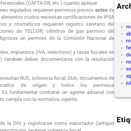
ferenciales (CAFTA-DR, etc.) cuando aplique.
Arc
nes regulados requieren permisos previos
antes
de
ju
 alimentos crudos necesitan certificaciones de IPSA
ju
cos y cosméticos requieren registro sanitario del
m
ciones de TELCOR; cilindros de gas permiso del
ab
ligrosas un permiso de la Comisión Nacional de
m
fe
s, impuestos (IVA, selectivos) y tasas fiscales en
d
ca) también deben documentarse con la resolución
n
s
a
ecesitan RUC, solvencia fiscal, DUA, documentos de
ju
ertificados de origen y todos los permisos
. Es fundamental contratar un agente aduanal con
to cumpla con la normativa vigente.
Eti
de la DGI y registrarse como exportador (antiguo
portación, se exige solvencia fiscal.