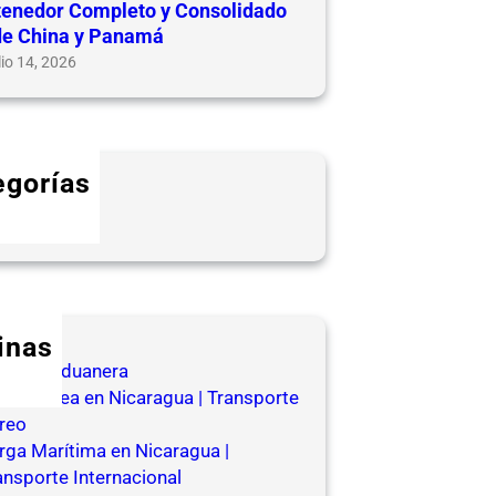
enedor Completo y Consolidado
e China y Panamá
lio 14, 2026
egorías
log
inas
encia Aduanera
rga Aérea en Nicaragua | Transporte
reo
rga Marítima en Nicaragua |
ansporte Internacional