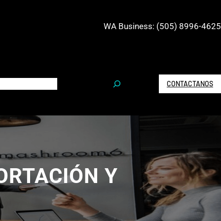
WA Business: (505) 8996-4625
S
CONTACTANOS
e
a
r
c
h
ORTACIÓN Y