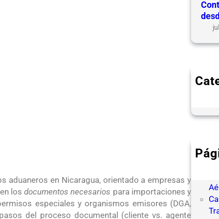
Cont
desd
ju
Cat
B
Pág
Ag
Ca
ntos aduaneros en Nicaragua, orientado a empresas y
Aé
en los
documentos necesarios
para importaciones y
Ca
s, permisos especiales y organismos emisores (DGA,
Tr
pasos del proceso documental (cliente vs. agente