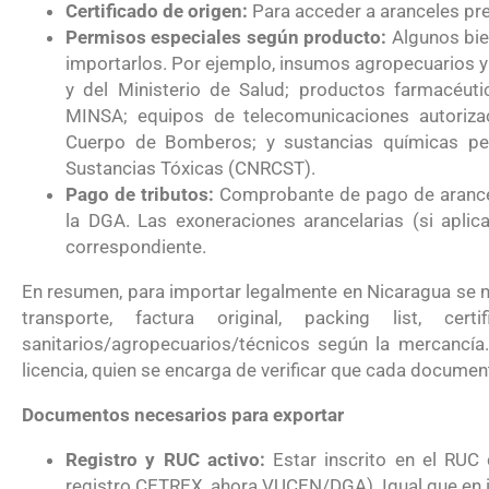
Certificado de origen:
Para acceder a aranceles pre
Permisos especiales según producto:
Algunos bie
importarlos. Por ejemplo, insumos agropecuarios y
y del Ministerio de Salud; productos farmacéuti
MINSA; equipos de telecomunicaciones autoriza
Cuerpo de Bomberos; y sustancias químicas pe
Sustancias Tóxicas (CNRCST).
Pago de tributos:
Comprobante de pago de arancele
la DGA. Las exoneraciones arancelarias (si apli
correspondiente.
En resumen, para importar legalmente en Nicaragua se n
transporte, factura original, packing list, c
sanitarios/agropecuarios/técnicos según la mercancía
licencia, quien se encarga de verificar que cada documen
Documentos necesarios para exportar
Registro y RUC activo:
Estar inscrito en el RUC 
registro CETREX, ahora VUCEN/DGA). Igual que en im