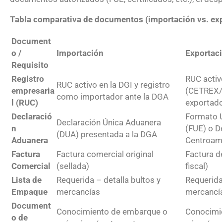
Tabla comparativa de documentos (importación vs. ex
Document
o /
Importación
Exportac
Requisito
Registro
RUC activo
RUC activo en la DGI y registro
empresaria
(CETREX
como importador ante la DGA
l (RUC)
exportad
Declaració
Formato Ú
Declaración Única Aduanera
n
(FUE) o D
(DUA) presentada a la DGA
Aduanera
Centroam
Factura
Factura comercial original
Factura d
Comercial
(sellada)
fiscal)
Lista de
Requerida – detalla bultos y
Requerida
Empaque
mercancías
mercancí
Document
Conocimiento de embarque o
Conocimi
o de