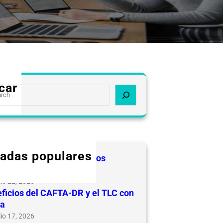
car
radas populares
 de Regímenes Aduaneros
ciales en Nicaragua
lio 22, 2026
ficios del CAFTA-DR y el TLC con
na
lio 17, 2026