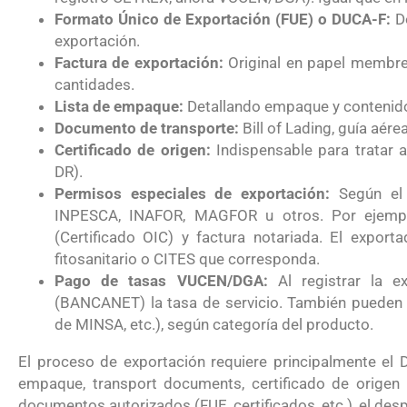
Formato Único de Exportación (FUE) o DUCA-F:
Do
exportación.
Factura de exportación:
Original en papel membret
cantidades.
Lista de empaque:
Detallando empaque y contenid
Documento de transporte:
Bill of Lading, guía aér
Certificado de origen:
Indispensable para tratar a
DR).
Permisos especiales de exportación:
Según el 
INPESCA, INAFOR, MAGFOR u otros. Por ejemplo,
(Certificado OIC) y factura notariada. El expor
fitosanitario o CITES que corresponda.
Pago de tasas VUCEN/DGA:
Al registrar la e
(BANCANET) la tasa de servicio. También pueden ex
de MINSA, etc.), según categoría del producto.
El proceso de exportación requiere principalmente el 
empaque, transport documents, certificado de origen 
documentos autorizados (FUE, certificados, etc.), el des