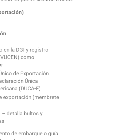
portación)
ión
 en la DGI y registro
/VUCEN) como
or
nico de Exportación
eclaración Única
ericana (DUCA-F)
e exportación (membrete
 – detalla bultos y
as
ento de embarque o guía