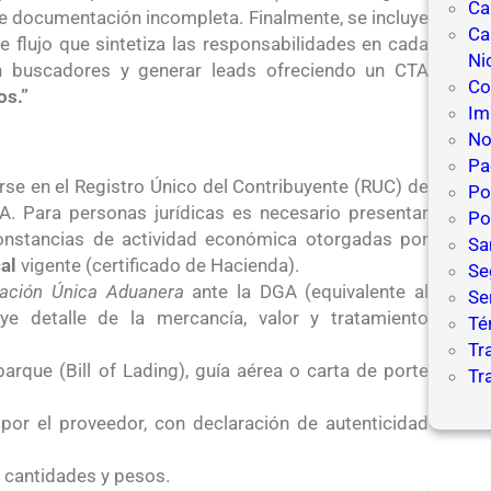
Ca
de documentación incompleta. Finalmente, se incluye
Ca
flujo que sintetiza las responsabilidades en cada
Ni
en buscadores y generar leads ofreciendo un CTA
Co
os.”
Im
No
Pa
rse en el Registro Único del Contribuyente (RUC) de
Po
A. Para personas jurídicas es necesario presentar
Po
 constancias de actividad económica otorgadas por
Sa
al
vigente (certificado de Hacienda).
Se
ración Única Aduanera
ante la DGA (equivalente al
Se
ye detalle de la mercancía, valor y tratamiento
Té
Tr
que (Bill of Lading), guía aérea o carta de porte
Tr
 por el proveedor, con declaración de autenticidad
, cantidades y pesos.