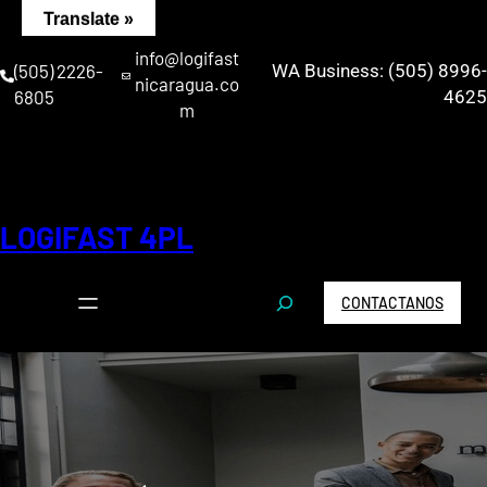
Saltar
Translate »
al
info@logifast
contenido
(505) 2226-
WA Business: (505) 8996-
nicaragua.co
6805
4625
m
LOGIFAST 4PL
S
CONTACTANOS
e
a
r
c
h