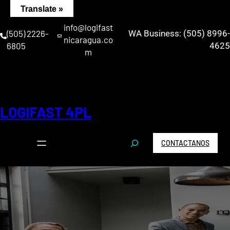
Saltar
Translate »
al
info@logifast
contenido
(505) 2226-
WA Business: (505) 8996-
nicaragua.co
6805
4625
m
LOGIFAST 4PL
S
CONTACTANOS
e
a
r
c
h