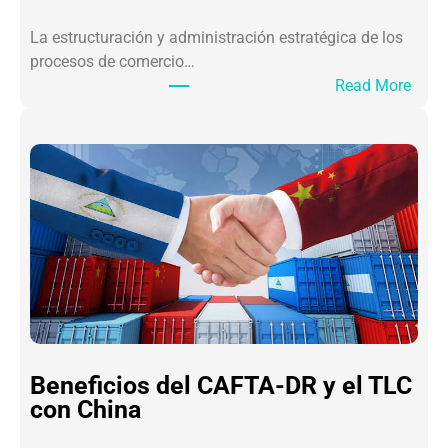
La estructuración y administración estratégica de los
procesos de comercio…
:
Read More
G
u
í
a
d
e
R
e
g
í
m
e
Beneficios del CAFTA-DR y el TLC
n
con China
e
s