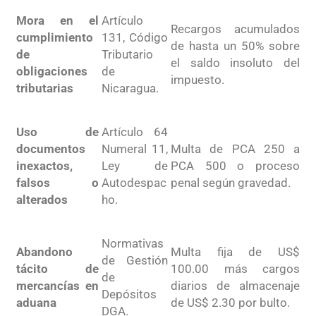
Mora en el
Artículo
Recargos acumulados
cumplimiento
131, Código
de hasta un 50% sobre
de
Tributario
el saldo insoluto del
obligaciones
de
impuesto
.
tributarias
Nicaragua
.
Uso de
Artículo 64
documentos
Numeral 11,
Multa de PCA 250 a
inexactos,
Ley de
PCA 500 o proceso
falsos o
Autodespac
penal según gravedad
.
alterados
ho
.
Normativas
Abandono
Multa fija de US$
de Gestión
tácito de
100.00 más cargos
de
mercancías en
diarios de almacenaje
Depósitos
aduana
de US$ 2.30 por bulto
.
DGA
.