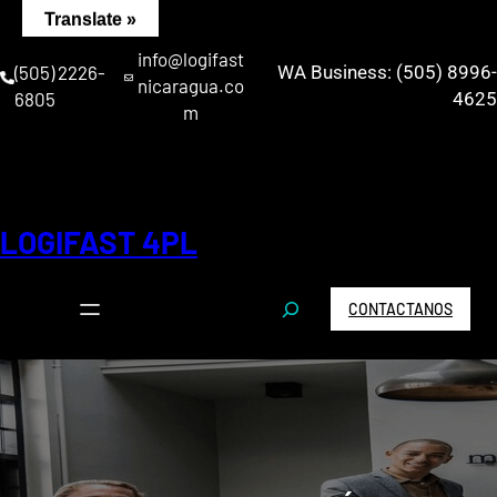
Saltar
Translate »
al
info@logifast
contenido
(505) 2226-
WA Business: (505) 8996-
nicaragua.co
6805
4625
m
LOGIFAST 4PL
S
CONTACTANOS
e
a
r
c
h