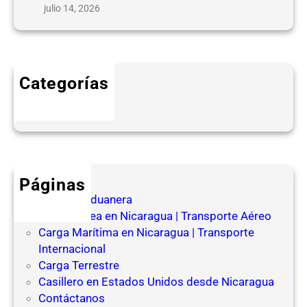
e
a
julio 14, 2026
t
o
y
C
Categorías
o
Blog
n
s
o
l
i
Páginas
d
Agencia Aduanera
a
Carga Aérea en Nicaragua | Transporte Aéreo
d
Carga Marítima en Nicaragua | Transporte
o
Internacional
d
Carga Terrestre
e
Casillero en Estados Unidos desde Nicaragua
s
Contáctanos
d