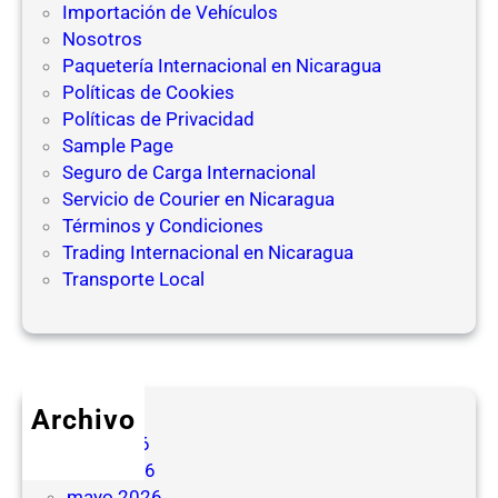
Importación de Vehículos
e
Nosotros
C
Paquetería Internacional en Nicaragua
h
Políticas de Cookies
i
Políticas de Privacidad
n
Sample Page
a
Seguro de Carga Internacional
y
Servicio de Courier en Nicaragua
P
Términos y Condiciones
a
Trading Internacional en Nicaragua
n
Transporte Local
a
m
á
Archivo
julio 2026
junio 2026
mayo 2026