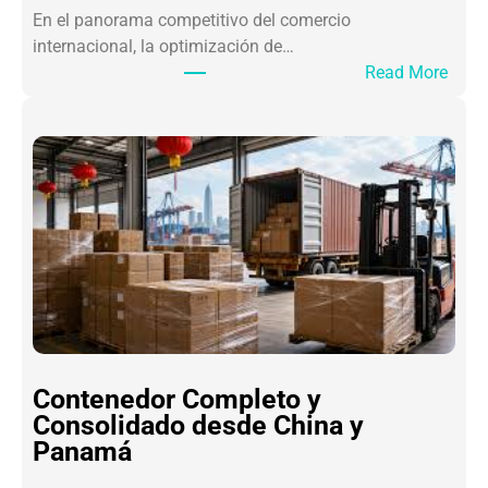
En el panorama competitivo del comercio
A
internacional, la optimización de…
d
:
Read More
u
B
a
e
n
n
e
e
r
f
o
i
s
c
E
i
s
o
p
s
e
d
c
e
i
Contenedor Completo y
l
a
Consolidado desde China y
C
l
Panamá
A
e