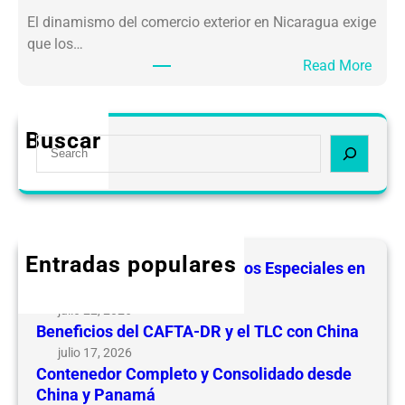
F
s
El dinamismo del comercio exterior en Nicaragua exige
T
e
que los…
A
n
:
Read More
-
N
C
D
i
o
R
c
n
y
a
Buscar
S
t
e
r
e
e
l
a
a
n
T
g
r
e
L
u
c
d
C
a
h
o
Entradas populares
c
Guía de Regímenes Aduaneros Especiales en
r
o
Nicaragua
C
n
julio 22, 2026
o
C
Beneficios del CAFTA-DR y el TLC con China
m
h
julio 17, 2026
p
i
Contenedor Completo y Consolidado desde
l
n
China y Panamá