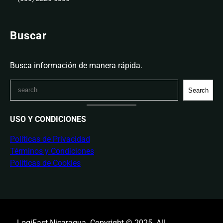
Buscar
Busca información de manera rápida.
S
Search
e
a
USO Y CONDICIONES
r
c
Políticas de Privacidad
h
Términos y Condiciones
Políticas de Cookies
LogiFast Nicaragua. Copyright © 2025. All