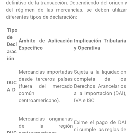
definitivo de la transacción
. Dependiendo del origen y
del régimen de las mercancías, se deben utilizar
diferentes tipos de declaración:
Tipo
de
Ámbito de Aplicación
Implicación Tributaria
Decl
Específico
y Operativa
arac
ión
Mercancías importadas
Sujeta a la liquidación
desde terceros países
completa de los
DUC
(fuera del mercado
Derechos Arancelarios
A-D
común
a la Importación (DAI),
centroamericano)
.
IVA e ISC
.
Mercancías originarias
Exime el pago de DAI
de la región
si cumple las reglas de
DUC
centroamericana