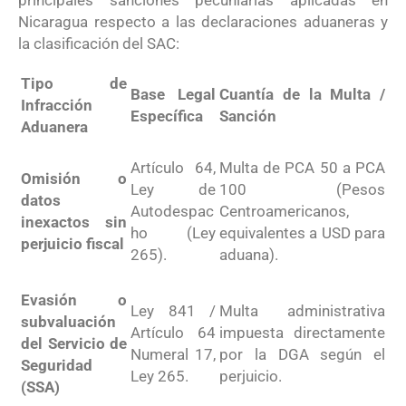
principales sanciones pecuniarias aplicadas en
Nicaragua respecto a las declaraciones aduaneras y
la clasificación del SAC:
Tipo de
Base Legal
Cuantía de la Multa /
Infracción
Específica
Sanción
Aduanera
Artículo 64,
Multa de PCA 50 a PCA
Omisión o
Ley de
100 (Pesos
datos
Autodespac
Centroamericanos,
inexactos sin
ho (Ley
equivalentes a USD para
perjuicio fiscal
265)
.
aduana)
.
Evasión o
Ley 841 /
Multa administrativa
subvaluación
Artículo 64
impuesta directamente
del Servicio de
Numeral 17,
por la DGA según el
Seguridad
Ley 265
.
perjuicio
.
(SSA)