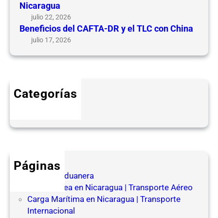
l
a
Nicaragua
C
l
julio 22, 2026
A
e
Beneficios del CAFTA-DR y el TLC con China
F
s
julio 17, 2026
T
e
A
n
-
N
D
i
Categorías
R
c
Blog
y
a
e
r
l
a
T
g
L
u
Páginas
C
a
Agencia Aduanera
c
Carga Aérea en Nicaragua | Transporte Aéreo
o
Carga Marítima en Nicaragua | Transporte
n
Internacional
C