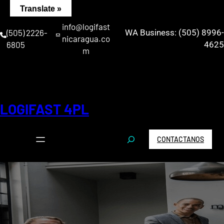
Saltar
Translate »
al
info@logifast
contenido
(505) 2226-
WA Business: (505) 8996-
nicaragua.co
6805
4625
m
LOGIFAST 4PL
S
CONTACTANOS
e
a
r
c
h