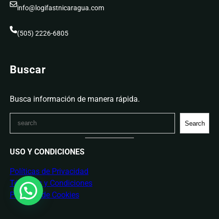
info@logifastnicaragua.com
(505) 2226-6805
Buscar
Busca información de manera rápida.
S
Search
e
a
USO Y CONDICIONES
r
c
Políticas de Privacidad
h
Términos y Condiciones
Políticas de Cookies