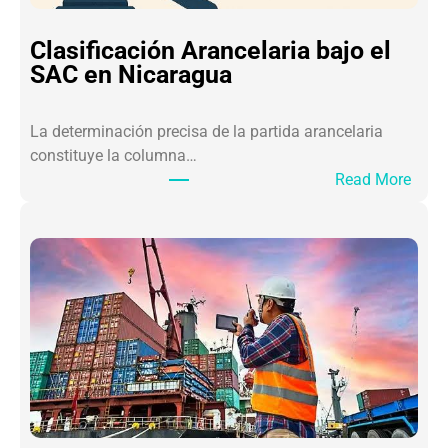
Clasificación Arancelaria bajo el
SAC en Nicaragua
La determinación precisa de la partida arancelaria
constituye la columna…
:
Read More
C
l
a
s
i
f
i
c
a
c
i