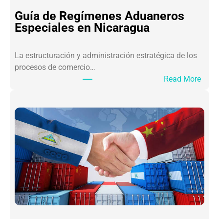
ó
Guía de Regímenes Aduaneros
n
Especiales en Nicaragua
A
r
La estructuración y administración estratégica de los
a
procesos de comercio…
n
:
Read More
c
G
e
u
l
í
a
a
r
d
i
e
a
R
b
e
a
g
j
í
o
m
e